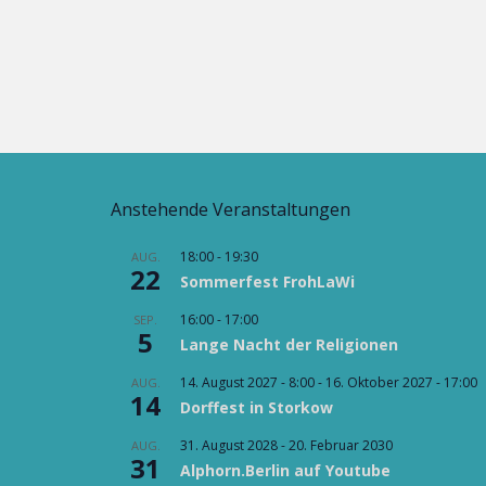
Anstehende Veranstaltungen
18:00
-
19:30
AUG.
22
Sommerfest FrohLaWi
16:00
-
17:00
SEP.
5
Lange Nacht der Religionen
14. August 2027 - 8:00
-
16. Oktober 2027 - 17:00
AUG.
14
Dorffest in Storkow
31. August 2028
-
20. Februar 2030
AUG.
31
Alphorn.Berlin auf Youtube