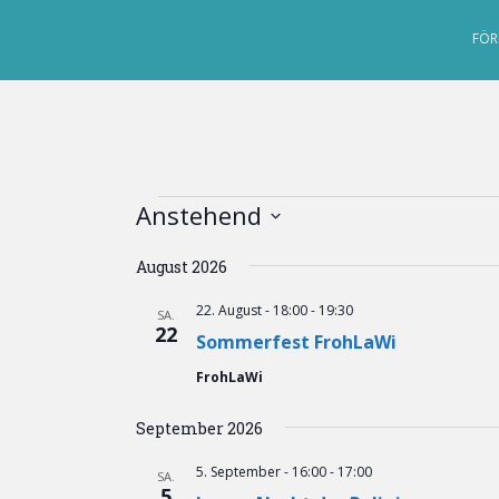
S
k
FÖR
i
p
t
o
m
a
Veranstaltungen
Anstehend
i
n
D
August 2026
c
a
o
t
22. August - 18:00
-
19:30
SA.
n
u
22
Sommerfest FrohLaWi
t
m
e
w
FrohLaWi
n
ä
t
h
September 2026
l
5. September - 16:00
-
17:00
e
SA.
5