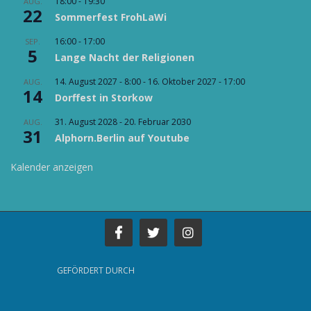
i
18:00
-
19:30
AUG.
e
i
22
o
Sommerfest FrohLaWi
n
c
n
16:00
-
17:00
SEP.
h
5
Lange Nacht der Religionen
t
14. August 2027 - 8:00
-
16. Oktober 2027 - 17:00
e
AUG.
14
Dorffest in Storkow
n
,
31. August 2028
-
20. Februar 2030
AUG.
31
N
Alphorn.Berlin auf Youtube
a
Kalender anzeigen
v
i
g
a
t
i
GEFÖRDERT DURCH
o
n