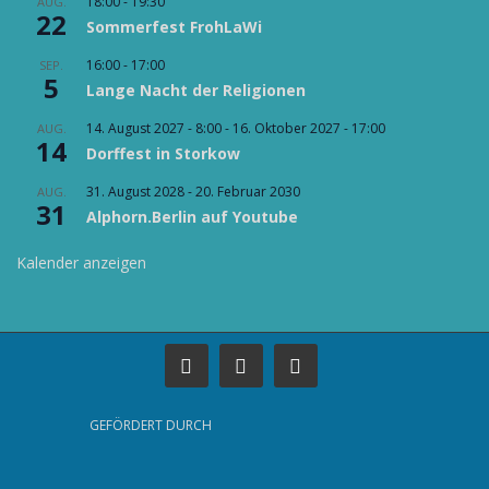
i
18:00
-
19:30
AUG.
e
i
22
o
Sommerfest FrohLaWi
n
c
n
16:00
-
17:00
SEP.
h
5
Lange Nacht der Religionen
t
14. August 2027 - 8:00
-
16. Oktober 2027 - 17:00
e
AUG.
14
Dorffest in Storkow
n
,
31. August 2028
-
20. Februar 2030
AUG.
31
N
Alphorn.Berlin auf Youtube
a
Kalender anzeigen
v
i
g
a
t
i
GEFÖRDERT DURCH
o
n