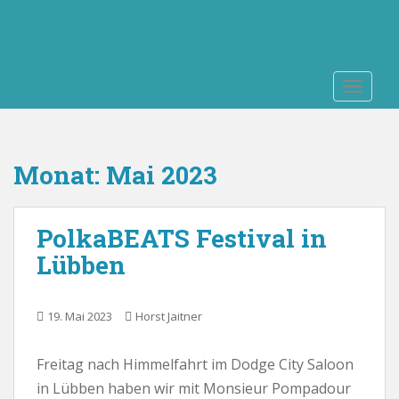
S
k
i
p
TOGGLE
t
o
m
a
Monat:
Mai 2023
i
n
c
PolkaBEATS Festival in
o
n
Lübben
t
e
n
19. Mai 2023
Horst Jaitner
t
Freitag nach Himmelfahrt im Dodge City Saloon
in Lübben haben wir mit Monsieur Pompadour