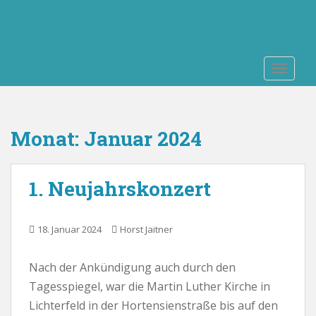
S
k
i
p
TOGGLE
t
o
m
a
Monat:
Januar 2024
i
n
c
1. Neujahrskonzert
o
n
t
18. Januar 2024
Horst Jaitner
e
n
Nach der Ankündigung auch durch den
t
Tagesspiegel, war die Martin Luther Kirche in
Lichterfeld in der Hortensienstraße bis auf den