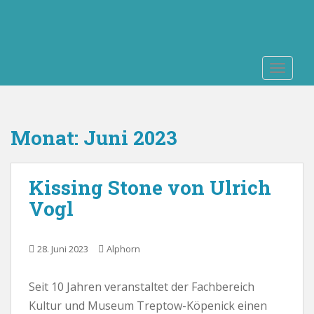
S
k
i
p
TOGGLE
t
o
m
a
Monat:
Juni 2023
i
n
c
Kissing Stone von Ulrich
o
n
Vogl
t
e
n
28. Juni 2023
Alphorn
t
Seit 10 Jahren veranstaltet der Fachbereich
Kultur und Museum Treptow-Köpenick einen