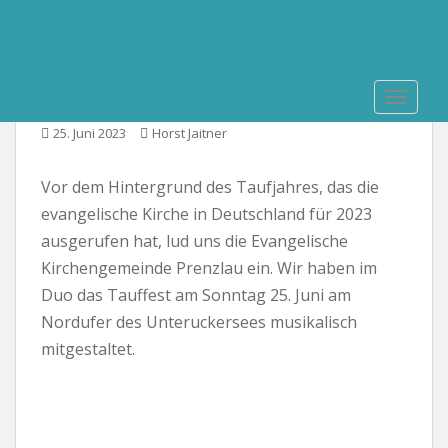
S
k
i
Tauffest in Prenzlau
p
TOGGLE
t
o
25. Juni 2023
Horst Jaitner
m
a
Vor dem Hintergrund des Taufjahres, das die
i
evangelische Kirche in Deutschland für 2023
n
ausgerufen hat, lud uns die Evangelische
c
o
Kirchengemeinde Prenzlau ein. Wir haben im
n
Duo das Tauffest am Sonntag 25. Juni am
t
Nordufer des Unteruckersees musikalisch
e
mitgestaltet.
n
t