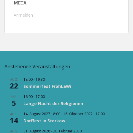
META
Anmelden
Anstehende Veranstaltungen
18:00
-
19:30
AUG.
22
Sommerfest FrohLaWi
16:00
-
17:00
SEP.
5
Lange Nacht der Religionen
14. August 2027 - 8:00
-
16. Oktober 2027 - 17:00
AUG.
14
Dorffest in Storkow
31. August 2028
-
20. Februar 2030
AUG.