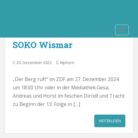
S
k
i
Monat:
Dezember 2023
p
TOGGLE
t
o
SOKO Wismar
m
a
i
20. Dezember 2023
Alphorn
n
c
„Der Berg ruft“ im ZDF am 27. Dezember 2024
o
um 18:00 Uhr oder in der Mediathek.Gesa,
n
t
Andreas und Horst im feschen Dirndl und Tracht
e
zu Beginn der 13. Folge in […]
n
t
WEITERLESEN