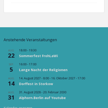
Anstehende Veranstaltungen
18:00
-
19:30
AUG.
22
Sommerfest FrohLaWi
16:00
-
17:00
SEP.
5
Lange Nacht der Religionen
14. August 2027 - 8:00
-
16. Oktober 2027 - 17:00
AUG.
14
Dorffest in Storkow
31. August 2028
-
20. Februar 2030
AUG.
31
Alphorn.Berlin auf Youtube
Kalender anzeigen