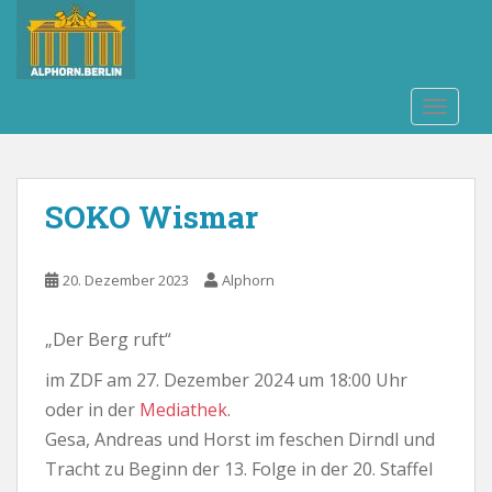
S
k
i
p
TOGGLE
t
o
m
a
SOKO Wismar
i
n
c
20. Dezember 2023
Alphorn
o
n
„Der Berg ruft“
t
e
im ZDF am 27. Dezember 2024 um 18:00 Uhr
n
oder in der
Mediathek
.
t
Gesa, Andreas und Horst im feschen Dirndl und
Tracht zu Beginn der 13. Folge in der 20. Staffel