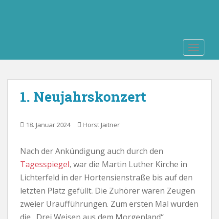
S
k
i
p
TOGGLE
t
o
m
a
1. Neujahrskonzert
i
n
c
18. Januar 2024
Horst Jaitner
o
n
Nach der Ankündigung auch durch den
t
e
Tagesspiegel
, war die Martin Luther Kirche in
n
Lichterfeld in der Hortensienstraße bis auf den
t
letzten Platz gefüllt. Die Zuhörer waren Zeugen
zweier Uraufführungen. Zum ersten Mal wurden
die „Drei Weisen aus dem Morgenland“