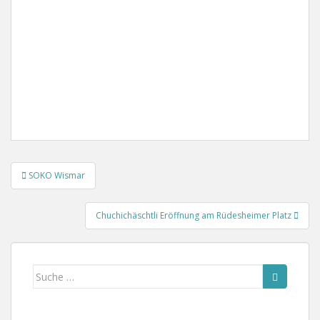
Beitragsnavigation
SOKO Wismar
Chuchichäschtli Eröffnung am Rüdesheimer Platz
Suche
nach: