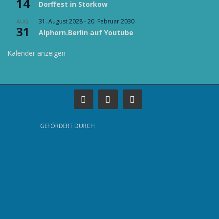
14
Dorffest in Storkow
31. August 2028
-
20. Februar 2030
AUG.
31
Alphorn.Berlin auf Youtube
Kalender anzeigen
GEFÖRDERT DURCH