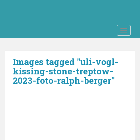
S
k
i
p
TOGGLE
t
o
m
a
Images tagged "uli-vogl-
i
n
kissing-stone-treptow-
c
2023-foto-ralph-berger"
o
n
t
e
n
t