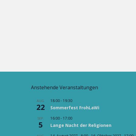
Anstehende Veranstaltungen
18:00
-
19:30
AUG.
22
Sommerfest FrohLaWi
16:00
-
17:00
SEP.
5
Lange Nacht der Religionen
14. August 2027 - 8:00
-
16. Oktober 2027 - 17:00
AUG.