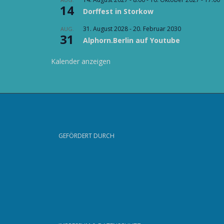
14
Dorffest in Storkow
31. August 2028
-
20. Februar 2030
AUG.
31
Alphorn.Berlin auf Youtube
Kalender anzeigen
GEFÖRDERT DURCH