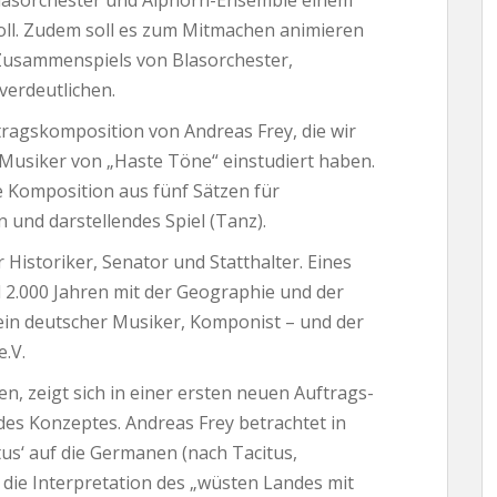
lasorchester und Alphorn-Ensemble einem
oll. Zudem soll es zum Mitmachen animieren
s Zusammenspiels von Blasorchester,
verdeutlichen.
ragskomposition von Andreas Frey, die wir
usiker von „Haste Töne“ einstudiert haben.
e Komposition aus fünf Sätzen für
 und darstellendes Spiel (Tanz).
Historiker, Senator und Statthalter. Eines
d 2.000 Jahren mit der Geographie und der
 ein deutscher Musiker, Komponist – und der
e.V.
n, zeigt sich in einer ersten neuen Auftrags-
des Konzeptes. Andreas Frey betrachtet in
tus‘ auf die Germanen (nach Tacitus,
 die Interpretation des „wüsten Landes mit