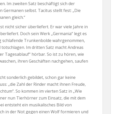
. Im zweiten Satz beschäftigt sich der
Germanen selbst. Tacitus stellt fest: „Die
manen gleich.“
t nicht sicher überliefert. Er war viele Jahre in
 überliefert. Doch sein Werk „Germania“ legt es
ang schlafende Trunkenbolde wahrgenommen,
l totschlagen. Im dritten Satz macht Andreas
er Tagesablauf“ hörbar. So ist zu hören, wie
waschen, ihren Geschäften nachgehen, saufen
cht sonderlich gebildet, schon gar keine
ss: „die Zahl der Rinder macht ihnen Freude,
Reichtum“. So kommen im vierten Satz in „Wie
rner nun Tierhörner zum Einsatz, die mit dem
ei entsteht ein musikalisches Bild von
ich in der Not gegen einen Wolf formieren und