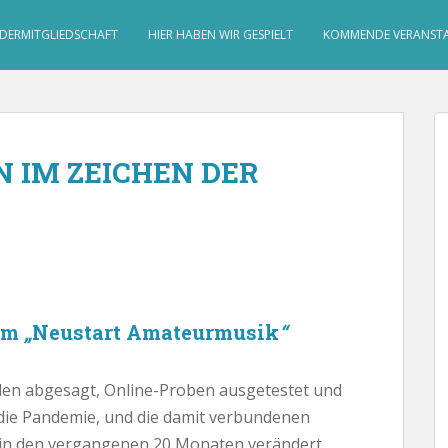
DERMITGLIEDSCHAFT
HIER HABEN WIR GESPIELT
KOMMENDE VERANST
 IM ZEICHEN DER
amm
„
Neustart Amateurmusik
“
rden abgesagt, Online-Proben ausgetestet und
die Pandemie, und die damit verbundenen
n den vergangenen 20 Monaten verändert.