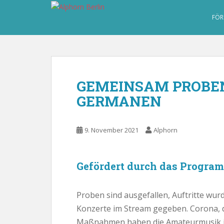
S
k
FÖR
i
p
t
o
m
GEMEINSAM PROBEN
a
GERMANEN
i
n
c
9. November 2021
Alphorn
o
n
t
Gefördert durch das Progr
e
n
t
Proben sind ausgefallen, Auftritte wu
Konzerte im Stream gegeben. Corona, 
Maßnahmen haben die Amateurmusik i