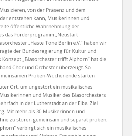
usizieren, von der Präsenz und dem
eder entstehen kann, Musikerinnen und
reite öffentliche Wahrnehmung der
t es das Förderprogramm „Neustart
sorchester „Haste Töne Berlin e.V.“ haben wir
ragte der Bundesregierung für Kultur und
nzept „Blasorchester trifft Alphorn“ hat die
band Chor und Orchester überzeugt. So
 gemeinsamen Proben-Wochenende starten.
guter Ort, um ungestört ein musikalisches
Musikerinnen und Musiker des Blasorchesters
hrfach in der Lutherstadt an der Elbe. Ziel
rg. Mit mehr als 30 Musikerinnen und
ohne zu stören gemeinsam und separat proben.
lphorn“ verbirgt sich ein musikalisches