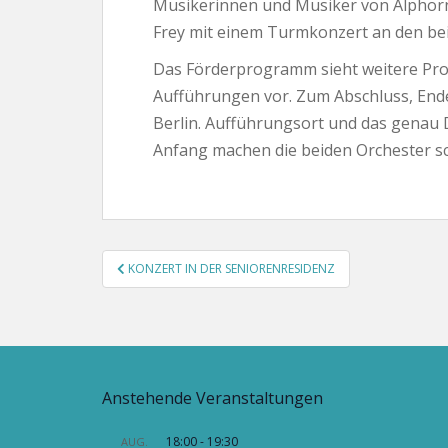
Musikerinnen und Musiker von Alphorn.
Frey mit einem Turmkonzert an den bei
Das Förderprogramm sieht weitere P
Aufführungen vor. Zum Abschluss, Ende 
Berlin. Aufführungsort und das genau 
Anfang machen die beiden Orchester s
Beitragsnavigation
KONZERT IN DER SENIORENRESIDENZ
Anstehende Veranstaltungen
18:00
-
19:30
AUG.