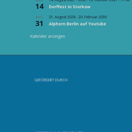
14
Dorffest in Storkow
31. August 2028
-
20. Februar 2030
AUG.
31
Alphorn.Berlin auf Youtube
Kalender anzeigen
GEFÖRDERT DURCH