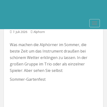
S
k
i
Ein Sommer mit Alphorn
p
TOGGLE
t
o
7. Juli 2026
Alphorn
m
a
Was machen die Alphörner im Sommer, die
i
beste Zeit um das Instrument draußen bei
n
schönem Wetter erklingen zu lassen. In der
c
o
großen Gruppe im Trio oder als einzelner
n
Spieler: Aber sehen Sie selbst:
t
Sommer-Gartenfest
e
n
t