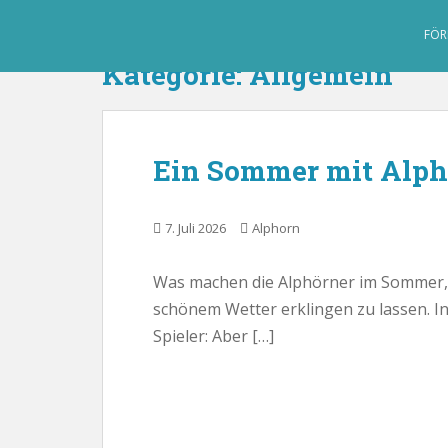
S
k
FÖR
i
Kategorie:
Allgemein
p
t
o
m
Ein Sommer mit Alp
a
i
n
7. Juli 2026
Alphorn
c
o
Was machen die Alphörner im Sommer, 
n
schönem Wetter erklingen zu lassen. In
t
e
Spieler: Aber […]
n
t